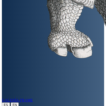
GALERÍA FRAME
|
ES
EN