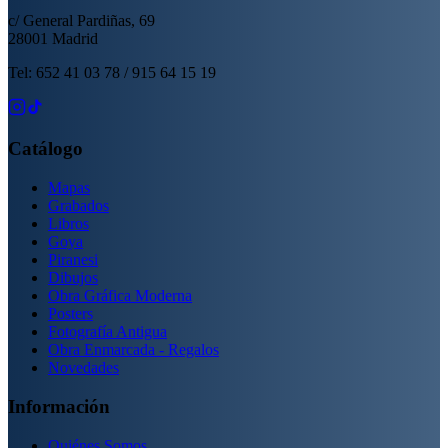
c/ General Pardiñas, 69
28001 Madrid
Tel: 652 41 03 78 / 915 64 15 19
Catálogo
Mapas
Grabados
Libros
Goya
Piranesi
Dibujos
Obra Gráfica Moderna
Posters
Fotografía Antigua
Obra Enmarcada - Regalos
Novedades
Información
Quiénes Somos