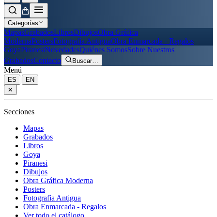
Categorías
Mapas
Grabados
Libros
Dibujos
Obra Gráfica
Moderna
Posters
Fotografía Antigua
Obra Enmarcada - Regalos
Goya
Piranesi
Novedades
Quiénes Somos
Sobre Nuestros
Grabados
Contacto
Buscar
…
Menú
|
ES
EN
✕
Secciones
Mapas
Grabados
Libros
Goya
Piranesi
Dibujos
Obra Gráfica Moderna
Posters
Fotografía Antigua
Obra Enmarcada - Regalos
Ver todo el catálogo