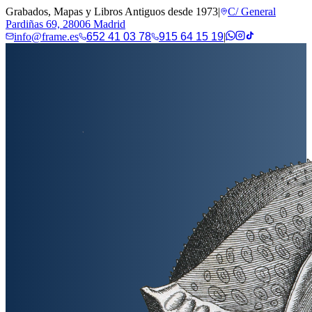
Grabados, Mapas y Libros Antiguos desde 1973
|
C/ General
Pardiñas 69, 28006 Madrid
info@frame.es
652 41 03 78
915 64 15 19
|