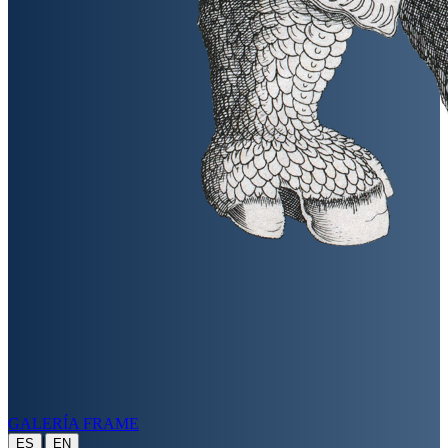
GALERÍA FRAME
|
ES
EN