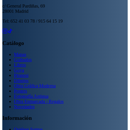
c/ General Pardiñas, 69
28001 Madrid
Tel: 652 41 03 78 / 915 64 15 19
Catálogo
Mapas
Grabados
Libros
Goya
Piranesi
Dibujos
Obra Gráfica Moderna
Posters
Fotografía Antigua
Obra Enmarcada - Regalos
Novedades
Información
Quiénes Somos