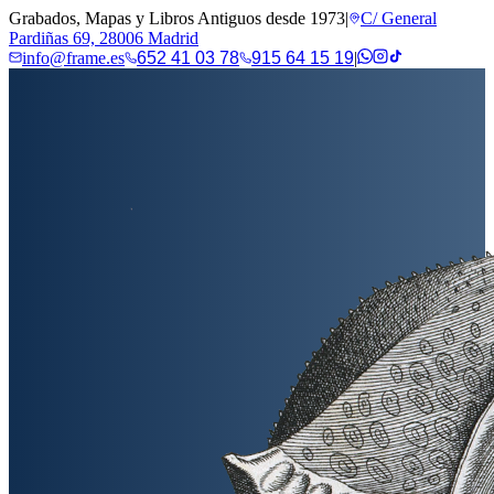
Grabados, Mapas y Libros Antiguos desde 1973
|
C/ General
Pardiñas 69, 28006 Madrid
info@frame.es
652 41 03 78
915 64 15 19
|