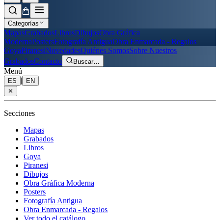
Categorías
Mapas
Grabados
Libros
Dibujos
Obra Gráfica
Moderna
Posters
Fotografía Antigua
Obra Enmarcada - Regalos
Goya
Piranesi
Novedades
Quiénes Somos
Sobre Nuestros
Grabados
Contacto
Buscar
…
Menú
|
ES
EN
✕
Secciones
Mapas
Grabados
Libros
Goya
Piranesi
Dibujos
Obra Gráfica Moderna
Posters
Fotografía Antigua
Obra Enmarcada - Regalos
Ver todo el catálogo