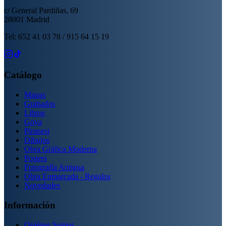
c/ General Pardiñas, 69
28001 Madrid
Tel: 652 41 03 78 / 915 64 15 19
Catálogo
Mapas
Grabados
Libros
Goya
Piranesi
Dibujos
Obra Gráfica Moderna
Posters
Fotografía Antigua
Obra Enmarcada - Regalos
Novedades
Información
Quiénes Somos