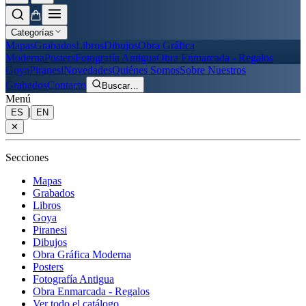
Categorías
Mapas
Grabados
Libros
Dibujos
Obra Gráfica
Moderna
Posters
Fotografía Antigua
Obra Enmarcada - Regalos
Goya
Piranesi
Novedades
Quiénes Somos
Sobre Nuestros
Grabados
Contacto
Buscar
…
Menú
|
ES
EN
✕
Secciones
Mapas
Grabados
Libros
Goya
Piranesi
Dibujos
Obra Gráfica Moderna
Posters
Fotografía Antigua
Obra Enmarcada - Regalos
Ver todo el catálogo