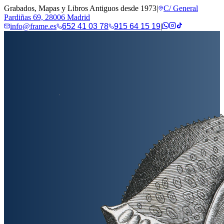
Grabados, Mapas y Libros Antiguos desde 1973
|
C/ General
Pardiñas 69, 28006 Madrid
info@frame.es
652 41 03 78
915 64 15 19
|