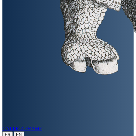
GALERÍA FRAME
|
ES
EN