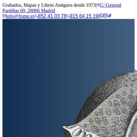
Grabados, Mapas y Libros Antiguos desde 1973
|
C/ General
Pardiñas 69, 28006 Madrid
info@frame.es
652 41 03 78
915 64 15 19
|