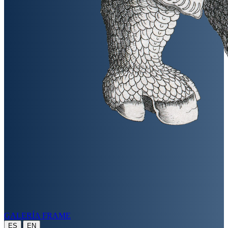
GALERÍA FRAME
|
ES
EN