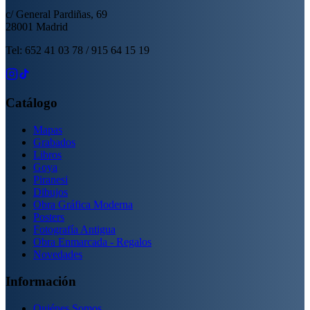
c/ General Pardiñas, 69
28001 Madrid
Tel: 652 41 03 78 / 915 64 15 19
Catálogo
Mapas
Grabados
Libros
Goya
Piranesi
Dibujos
Obra Gráfica Moderna
Posters
Fotografía Antigua
Obra Enmarcada - Regalos
Novedades
Información
Quiénes Somos