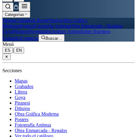
Categorías
Mapas
Grabados
Libros
Dibujos
Obra Gráfica
Moderna
Posters
Fotografía Antigua
Obra Enmarcada - Regalos
Goya
Piranesi
Novedades
Quiénes Somos
Sobre Nuestros
Grabados
Contacto
Buscar
…
Menú
|
ES
EN
✕
Secciones
Mapas
Grabados
Libros
Goya
Piranesi
Dibujos
Obra Gráfica Moderna
Posters
Fotografía Antigua
Obra Enmarcada - Regalos
Ver todo el catálogo