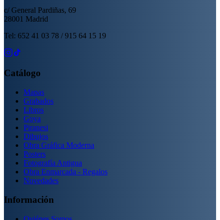
c/ General Pardiñas, 69
28001 Madrid
Tel: 652 41 03 78 / 915 64 15 19
Catálogo
Mapas
Grabados
Libros
Goya
Piranesi
Dibujos
Obra Gráfica Moderna
Posters
Fotografía Antigua
Obra Enmarcada - Regalos
Novedades
Información
Quiénes Somos