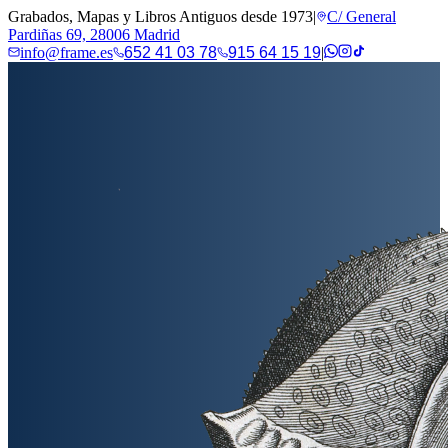
Grabados, Mapas y Libros Antiguos desde 1973
|
C/ General
Pardiñas 69, 28006 Madrid
info@frame.es
652 41 03 78
915 64 15 19
|