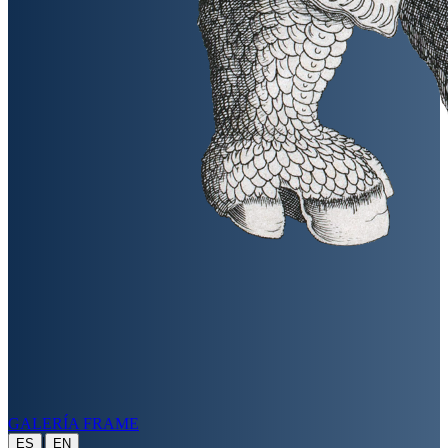
GALERÍA FRAME
|
ES
EN