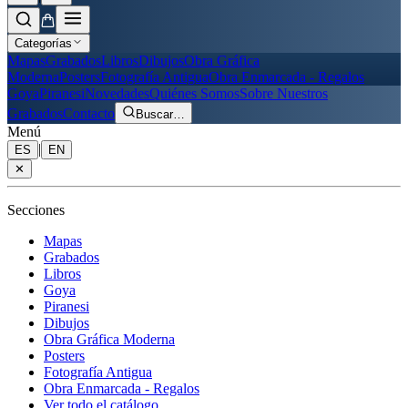
Categorías
Mapas
Grabados
Libros
Dibujos
Obra Gráfica
Moderna
Posters
Fotografía Antigua
Obra Enmarcada - Regalos
Goya
Piranesi
Novedades
Quiénes Somos
Sobre Nuestros
Grabados
Contacto
Buscar
…
Menú
|
ES
EN
✕
Secciones
Mapas
Grabados
Libros
Goya
Piranesi
Dibujos
Obra Gráfica Moderna
Posters
Fotografía Antigua
Obra Enmarcada - Regalos
Ver todo el catálogo