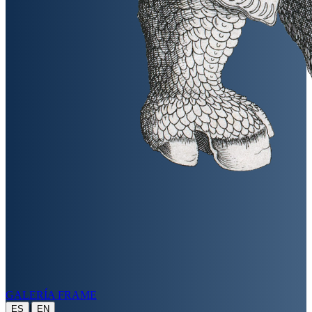
GALERÍA FRAME
|
ES
EN