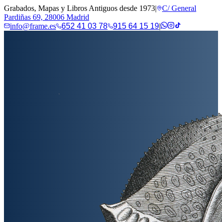
Grabados, Mapas y Libros Antiguos desde 1973
|
C/ General
Pardiñas 69, 28006 Madrid
info@frame.es
652 41 03 78
915 64 15 19
|