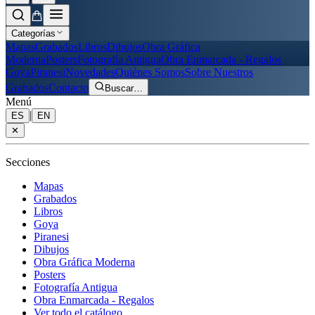
Categorías
Mapas
Grabados
Libros
Dibujos
Obra Gráfica
Moderna
Posters
Fotografía Antigua
Obra Enmarcada - Regalos
Goya
Piranesi
Novedades
Quiénes Somos
Sobre Nuestros
Grabados
Contacto
Buscar
…
Menú
|
ES
EN
✕
Secciones
Mapas
Grabados
Libros
Goya
Piranesi
Dibujos
Obra Gráfica Moderna
Posters
Fotografía Antigua
Obra Enmarcada - Regalos
Ver todo el catálogo