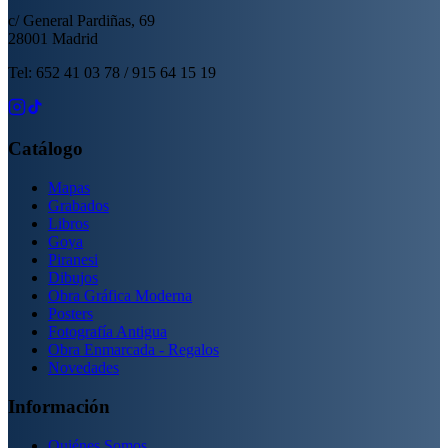
c/ General Pardiñas, 69
28001 Madrid
Tel: 652 41 03 78 / 915 64 15 19
Catálogo
Mapas
Grabados
Libros
Goya
Piranesi
Dibujos
Obra Gráfica Moderna
Posters
Fotografía Antigua
Obra Enmarcada - Regalos
Novedades
Información
Quiénes Somos