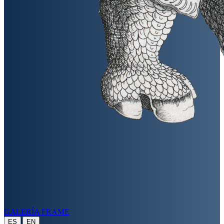
GALERÍA FRAME
|
ES
EN