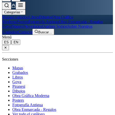
Categorías
Mapas
Grabados
Libros
Dibujos
Obra Gráfica
Moderna
Posters
Fotografía Antigua
Obra Enmarcada - Regalos
Goya
Piranesi
Novedades
Quiénes Somos
Sobre Nuestros
Grabados
Contacto
Buscar
…
Menú
|
ES
EN
✕
Secciones
Mapas
Grabados
Libros
Goya
Piranesi
Dibujos
Obra Gráfica Moderna
Posters
Fotografía Antigua
Obra Enmarcada - Regalos
Ver todo el catálogo