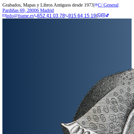
Grabados, Mapas y Libros Antiguos desde 1973
|
C/ General
Pardiñas 69, 28006 Madrid
info@frame.es
652 41 03 78
915 64 15 19
|