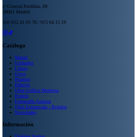
c/ General Pardiñas, 69
28001 Madrid
Tel: 652 41 03 78 / 915 64 15 19
Catálogo
Mapas
Grabados
Libros
Goya
Piranesi
Dibujos
Obra Gráfica Moderna
Posters
Fotografía Antigua
Obra Enmarcada - Regalos
Novedades
Información
Quiénes Somos