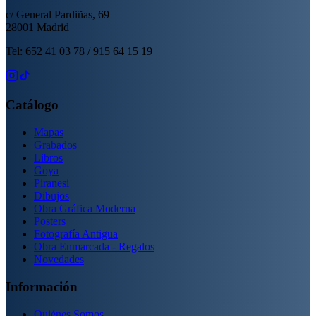
c/ General Pardiñas, 69
28001 Madrid
Tel: 652 41 03 78 / 915 64 15 19
Catálogo
Mapas
Grabados
Libros
Goya
Piranesi
Dibujos
Obra Gráfica Moderna
Posters
Fotografía Antigua
Obra Enmarcada - Regalos
Novedades
Información
Quiénes Somos