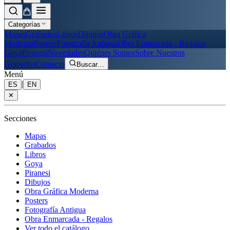
Categorías
Mapas
Grabados
Libros
Dibujos
Obra Gráfica
Moderna
Posters
Fotografía Antigua
Obra Enmarcada - Regalos
Goya
Piranesi
Novedades
Quiénes Somos
Sobre Nuestros
Grabados
Contacto
Buscar
…
Menú
|
ES
EN
✕
Secciones
Mapas
Grabados
Libros
Goya
Piranesi
Dibujos
Obra Gráfica Moderna
Posters
Fotografía Antigua
Obra Enmarcada - Regalos
Ver todo el catálogo