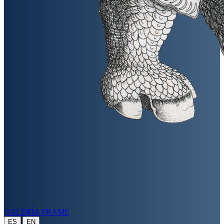
GALERÍA FRAME
|
ES
EN