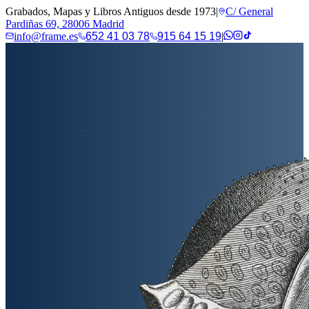
Grabados, Mapas y Libros Antiguos desde 1973
|
C/ General
Pardiñas 69, 28006 Madrid
info@frame.es
652 41 03 78
915 64 15 19
|