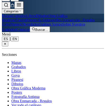
Categorías
Mapas
Grabados
Libros
Dibujos
Obra Gráfica
Moderna
Posters
Fotografía Antigua
Obra Enmarcada - Regalos
Goya
Piranesi
Novedades
Quiénes Somos
Sobre Nuestros
Grabados
Contacto
Buscar
…
Menú
|
ES
EN
✕
Secciones
Mapas
Grabados
Libros
Goya
Piranesi
Dibujos
Obra Gráfica Moderna
Posters
Fotografía Antigua
Obra Enmarcada - Regalos
Ver todo el catálogo