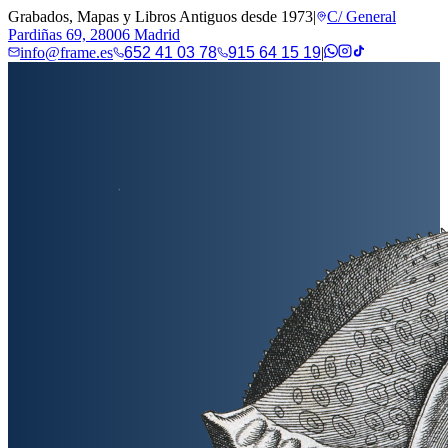
Grabados, Mapas y Libros Antiguos desde 1973
|
C/ General
Pardiñas 69, 28006 Madrid
info@frame.es
652 41 03 78
915 64 15 19
|