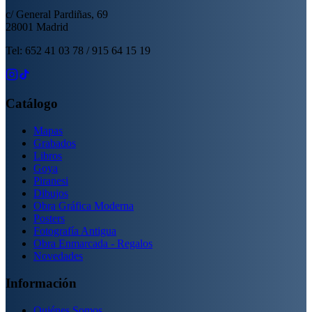
c/ General Pardiñas, 69
28001 Madrid
Tel: 652 41 03 78 / 915 64 15 19
Catálogo
Mapas
Grabados
Libros
Goya
Piranesi
Dibujos
Obra Gráfica Moderna
Posters
Fotografía Antigua
Obra Enmarcada - Regalos
Novedades
Información
Quiénes Somos