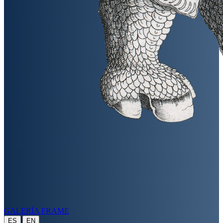
GALERÍA FRAME
|
ES
EN