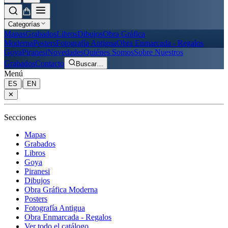
Categorías
Mapas
Grabados
Libros
Dibujos
Obra Gráfica
Moderna
Posters
Fotografía Antigua
Obra Enmarcada - Regalos
Goya
Piranesi
Novedades
Quiénes Somos
Sobre Nuestros
Grabados
Contacto
Buscar
…
Menú
|
ES
EN
✕
Secciones
Mapas
Grabados
Libros
Goya
Piranesi
Dibujos
Obra Gráfica Moderna
Posters
Fotografía Antigua
Obra Enmarcada - Regalos
Ver todo el catálogo