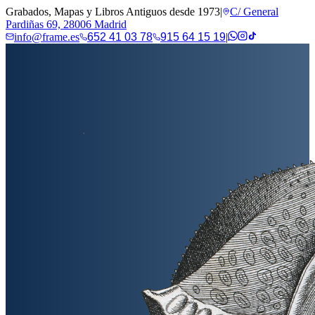
Grabados, Mapas y Libros Antiguos desde 1973
|
C/ General
Pardiñas 69, 28006 Madrid
info@frame.es
652 41 03 78
915 64 15 19
|