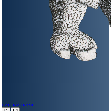
GALERÍA FRAME
|
ES
EN