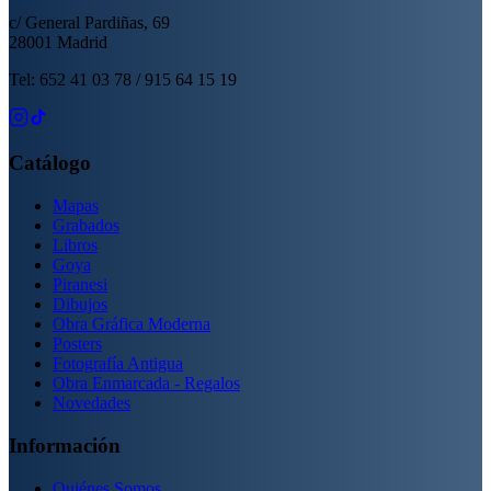
c/ General Pardiñas, 69
28001 Madrid
Tel: 652 41 03 78 / 915 64 15 19
Catálogo
Mapas
Grabados
Libros
Goya
Piranesi
Dibujos
Obra Gráfica Moderna
Posters
Fotografía Antigua
Obra Enmarcada - Regalos
Novedades
Información
Quiénes Somos