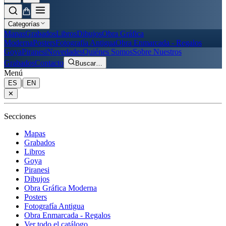
Categorías
Mapas
Grabados
Libros
Dibujos
Obra Gráfica
Moderna
Posters
Fotografía Antigua
Obra Enmarcada - Regalos
Goya
Piranesi
Novedades
Quiénes Somos
Sobre Nuestros
Grabados
Contacto
Buscar
…
Menú
|
ES
EN
✕
Secciones
Mapas
Grabados
Libros
Goya
Piranesi
Dibujos
Obra Gráfica Moderna
Posters
Fotografía Antigua
Obra Enmarcada - Regalos
Ver todo el catálogo