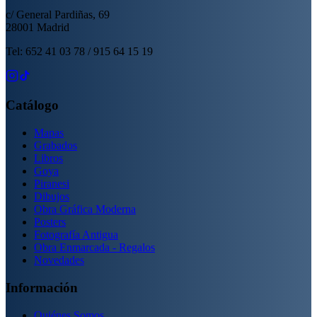
c/ General Pardiñas, 69
28001 Madrid
Tel: 652 41 03 78 / 915 64 15 19
Catálogo
Mapas
Grabados
Libros
Goya
Piranesi
Dibujos
Obra Gráfica Moderna
Posters
Fotografía Antigua
Obra Enmarcada - Regalos
Novedades
Información
Quiénes Somos