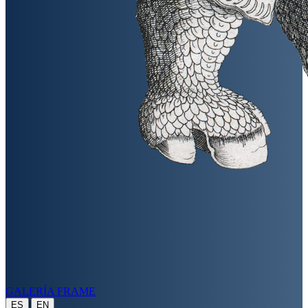
GALERÍA FRAME
|
ES
EN