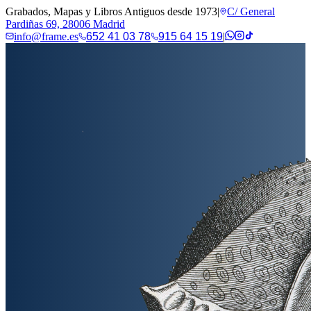
Grabados, Mapas y Libros Antiguos desde 1973
|
C/ General
Pardiñas 69, 28006 Madrid
info@frame.es
652 41 03 78
915 64 15 19
|