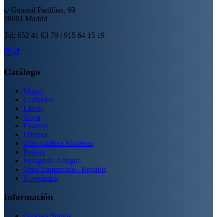
c/ General Pardiñas, 69
28001 Madrid
Tel: 652 41 03 78 / 915 64 15 19
Catálogo
Mapas
Grabados
Libros
Goya
Piranesi
Dibujos
Obra Gráfica Moderna
Posters
Fotografía Antigua
Obra Enmarcada - Regalos
Novedades
Información
Quiénes Somos