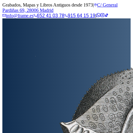
Grabados, Mapas y Libros Antiguos desde 1973
|
C/ General
Pardiñas 69, 28006 Madrid
info@frame.es
652 41 03 78
915 64 15 19
|