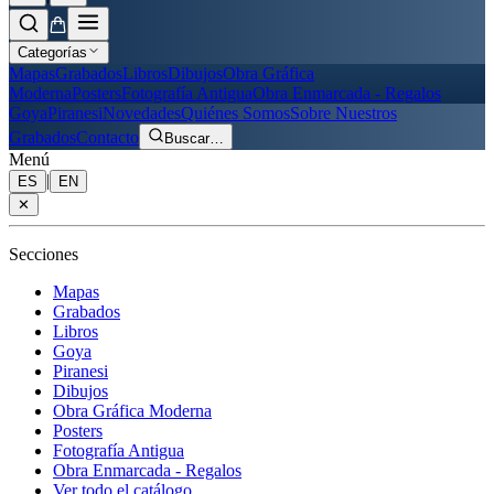
Categorías
Mapas
Grabados
Libros
Dibujos
Obra Gráfica
Moderna
Posters
Fotografía Antigua
Obra Enmarcada - Regalos
Goya
Piranesi
Novedades
Quiénes Somos
Sobre Nuestros
Grabados
Contacto
Buscar
…
Menú
|
ES
EN
✕
Secciones
Mapas
Grabados
Libros
Goya
Piranesi
Dibujos
Obra Gráfica Moderna
Posters
Fotografía Antigua
Obra Enmarcada - Regalos
Ver todo el catálogo