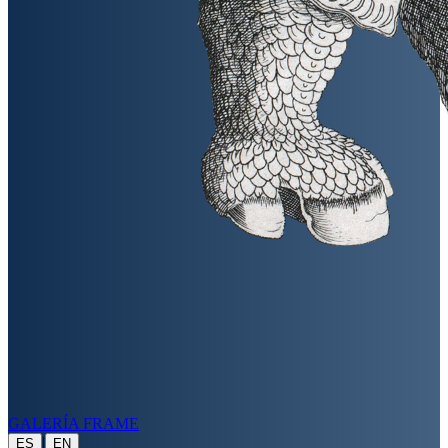
GALERÍA FRAME
|
ES
EN