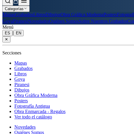
Categorías
Mapas
Grabados
Libros
Dibujos
Obra Gráfica Moderna
Posters
Fotograf
Goya
Piranesi
Novedades
Quiénes Somos
Sobre Nuestros Grabados
Con
Menú
|
ES
EN
✕
Secciones
Mapas
Grabados
Libros
Goya
Piranesi
Dibujos
Obra Gráfica Moderna
Posters
Fotografía Antigua
Obra Enmarcada - Regalos
Ver todo el catálogo
Novedades
Quiénes Somos