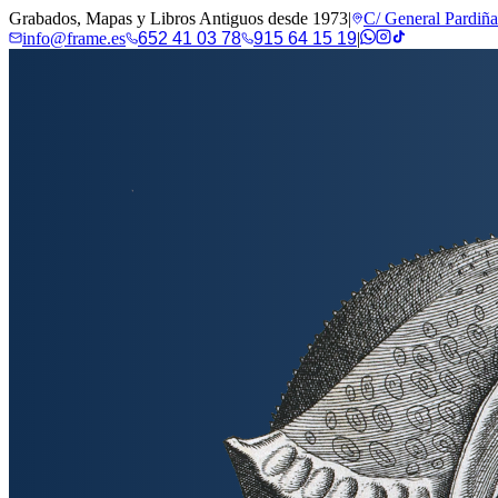
Grabados, Mapas y Libros Antiguos desde 1973
|
C/ General Pardiñ
info@frame.es
652 41 03 78
915 64 15 19
|