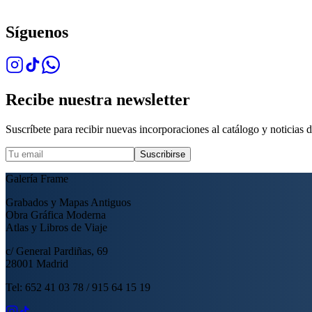
Síguenos
Recibe nuestra newsletter
Suscríbete para recibir nuevas incorporaciones al catálogo y noticias de
Suscribirse
Galería Frame
Grabados y Mapas Antiguos
Obra Gráfica Moderna
Atlas y Libros de Viaje
c/ General Pardiñas, 69
28001 Madrid
Tel: 652 41 03 78 / 915 64 15 19