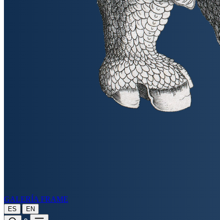
GALERÍA FRAME
|
ES
EN