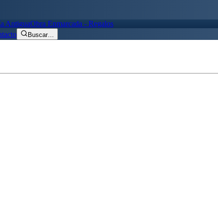
ía Antigua
Obra Enmarcada - Regalos
tacto
Buscar
…