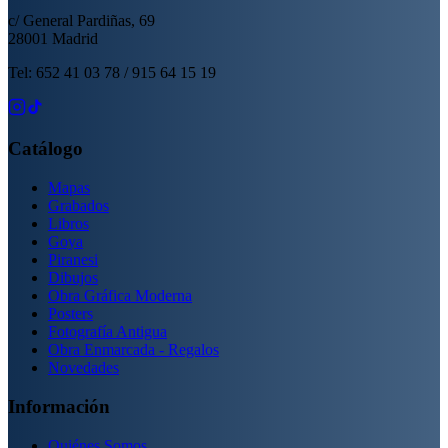
c/ General Pardiñas, 69
28001 Madrid
Tel: 652 41 03 78 / 915 64 15 19
Catálogo
Mapas
Grabados
Libros
Goya
Piranesi
Dibujos
Obra Gráfica Moderna
Posters
Fotografía Antigua
Obra Enmarcada - Regalos
Novedades
Información
Quiénes Somos