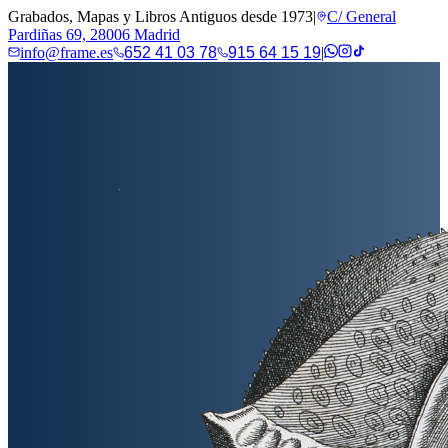
Grabados, Mapas y Libros Antiguos desde 1973
|
C/ General
Pardiñas 69, 28006 Madrid
info@frame.es
652 41 03 78
915 64 15 19
|