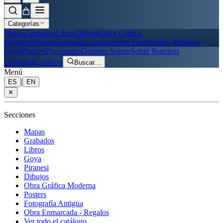
Categorías
Mapas
Grabados
Libros
Dibujos
Obra Gráfica
Moderna
Posters
Fotografía Antigua
Obra Enmarcada - Regalos
Goya
Piranesi
Novedades
Quiénes Somos
Sobre Nuestros
Grabados
Contacto
Buscar
…
Menú
|
ES
EN
✕
Secciones
Mapas
Grabados
Libros
Goya
Piranesi
Dibujos
Obra Gráfica Moderna
Posters
Fotografía Antigua
Obra Enmarcada - Regalos
Ver todo el catálogo