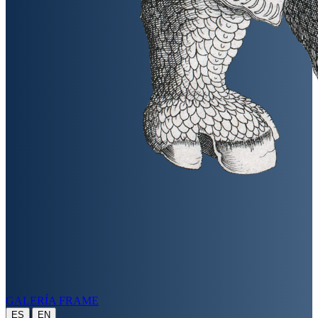
GALERÍA FRAME
|
ES
EN