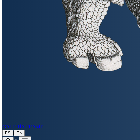
GALERÍA FRAME
|
ES
EN