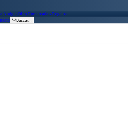
ía Antigua
Obra Enmarcada - Regalos
tacto
Buscar
…