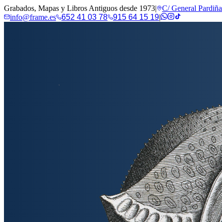
Grabados, Mapas y Libros Antiguos desde 1973
|
C/ General Pardiñ
info@frame.es
652 41 03 78
915 64 15 19
|