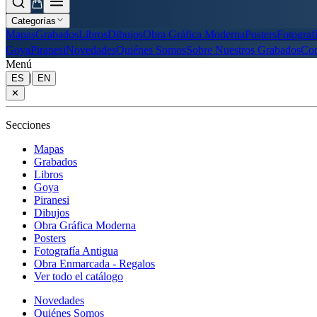
Categorías
Mapas
Grabados
Libros
Dibujos
Obra Gráfica Moderna
Posters
Fotograf
Goya
Piranesi
Novedades
Quiénes Somos
Sobre Nuestros Grabados
Con
Menú
|
ES
EN
✕
Secciones
Mapas
Grabados
Libros
Goya
Piranesi
Dibujos
Obra Gráfica Moderna
Posters
Fotografía Antigua
Obra Enmarcada - Regalos
Ver todo el catálogo
Novedades
Quiénes Somos