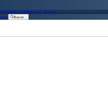
ía Antigua
Obra Enmarcada - Regalos
tacto
Buscar
…