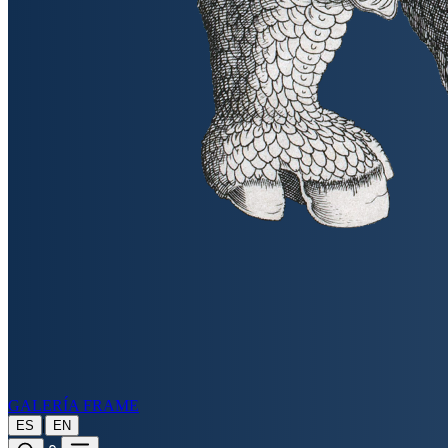
GALERÍA FRAME
|
ES
EN