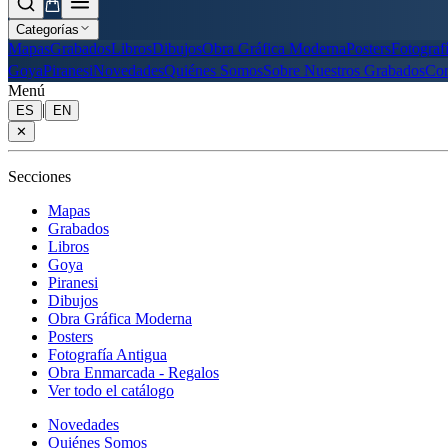
Categorías
Mapas
Grabados
Libros
Dibujos
Obra Gráfica Moderna
Posters
Fotograf
Goya
Piranesi
Novedades
Quiénes Somos
Sobre Nuestros Grabados
Con
Menú
|
ES
EN
✕
Secciones
Mapas
Grabados
Libros
Goya
Piranesi
Dibujos
Obra Gráfica Moderna
Posters
Fotografía Antigua
Obra Enmarcada - Regalos
Ver todo el catálogo
Novedades
Quiénes Somos