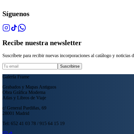
Síguenos
Recibe nuestra newsletter
Suscríbete para recibir nuevas incorporaciones al catálogo y noticias de
Suscribirse
Galería Frame
Grabados y Mapas Antiguos
Obra Gráfica Moderna
Atlas y Libros de Viaje
c/ General Pardiñas, 69
28001 Madrid
Tel: 652 41 03 78 / 915 64 15 19