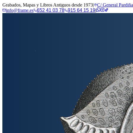
Grabados, Mapas y Libros Antiguos desde 1973
|
C/ General Pardiñ
info@frame.es
652 41 03 78
915 64 15 19
|