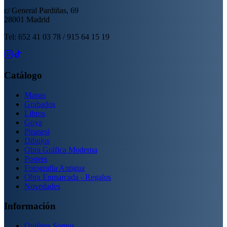
c/ General Pardiñas, 69
28001 Madrid
Tel: 652 41 03 78 / 915 64 15 19
Catálogo
Mapas
Grabados
Libros
Goya
Piranesi
Dibujos
Obra Gráfica Moderna
Posters
Fotografía Antigua
Obra Enmarcada - Regalos
Novedades
Información
Quiénes Somos