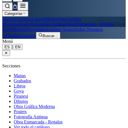
Categorías
Mapas
Grabados
Libros
Dibujos
Obra Gráfica
Moderna
Posters
Fotografía Antigua
Obra Enmarcada - Regalos
Goya
Piranesi
Novedades
Quiénes Somos
Sobre Nuestros
Grabados
Contacto
Buscar
…
Menú
|
ES
EN
✕
Secciones
Mapas
Grabados
Libros
Goya
Piranesi
Dibujos
Obra Gráfica Moderna
Posters
Fotografía Antigua
Obra Enmarcada - Regalos
Ver todo el catálogo