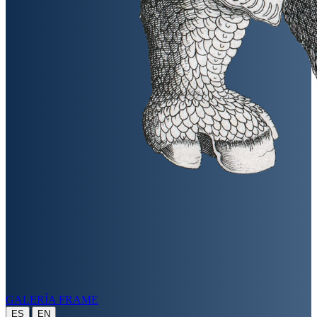
GALERÍA FRAME
|
ES
EN