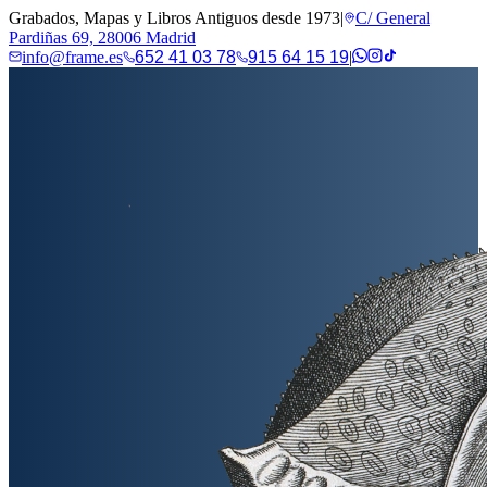
Grabados, Mapas y Libros Antiguos desde 1973
|
C/ General
Pardiñas 69, 28006 Madrid
info@frame.es
652 41 03 78
915 64 15 19
|