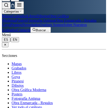
Categorías
Mapas
Grabados
Libros
Dibujos
Obra Gráfica
Moderna
Posters
Fotografía Antigua
Obra Enmarcada - Regalos
Goya
Piranesi
Novedades
Quiénes Somos
Sobre Nuestros
Grabados
Contacto
Buscar
…
Menú
|
ES
EN
✕
Secciones
Mapas
Grabados
Libros
Goya
Piranesi
Dibujos
Obra Gráfica Moderna
Posters
Fotografía Antigua
Obra Enmarcada - Regalos
Ver todo el catálogo