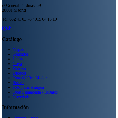
c/ General Pardiñas, 69
28001 Madrid
Tel: 652 41 03 78 / 915 64 15 19
Catálogo
Mapas
Grabados
Libros
Goya
Piranesi
Dibujos
Obra Gráfica Moderna
Posters
Fotografía Antigua
Obra Enmarcada - Regalos
Novedades
Información
Quiénes Somos