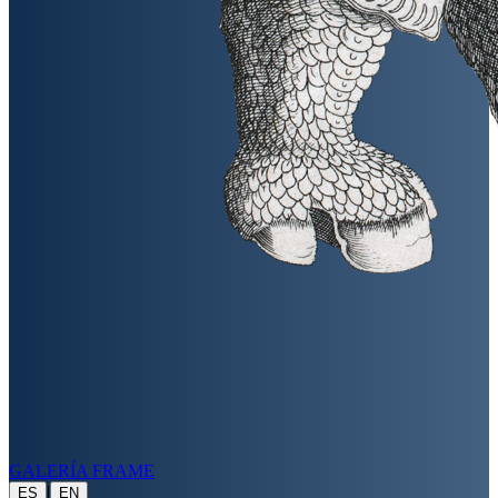
GALERÍA FRAME
|
ES
EN