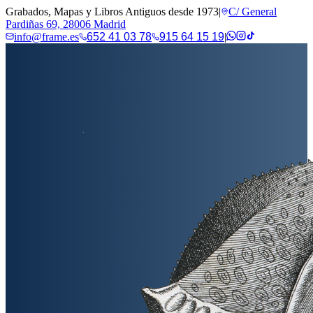
Grabados, Mapas y Libros Antiguos desde 1973
|
C/ General
Pardiñas 69, 28006 Madrid
info@frame.es
652 41 03 78
915 64 15 19
|