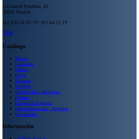
c/ General Pardiñas, 69
28001 Madrid
Tel: 652 41 03 78 / 915 64 15 19
Catálogo
Mapas
Grabados
Libros
Goya
Piranesi
Dibujos
Obra Gráfica Moderna
Posters
Fotografía Antigua
Obra Enmarcada - Regalos
Novedades
Información
Quiénes Somos