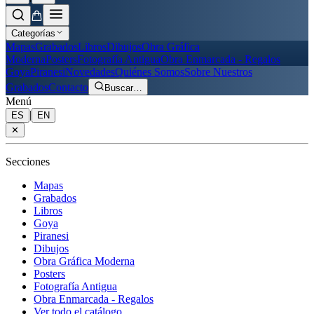
Categorías
Mapas
Grabados
Libros
Dibujos
Obra Gráfica
Moderna
Posters
Fotografía Antigua
Obra Enmarcada - Regalos
Goya
Piranesi
Novedades
Quiénes Somos
Sobre Nuestros
Grabados
Contacto
Buscar
…
Menú
|
ES
EN
✕
Secciones
Mapas
Grabados
Libros
Goya
Piranesi
Dibujos
Obra Gráfica Moderna
Posters
Fotografía Antigua
Obra Enmarcada - Regalos
Ver todo el catálogo