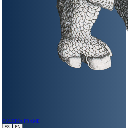
GALERÍA FRAME
|
ES
EN