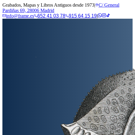
Grabados, Mapas y Libros Antiguos desde 1973
|
C/ General
Pardiñas 69, 28006 Madrid
info@frame.es
652 41 03 78
915 64 15 19
|