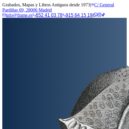
Grabados, Mapas y Libros Antiguos desde 1973
|
C/ General
Pardiñas 69, 28006 Madrid
info@frame.es
652 41 03 78
915 64 15 19
|