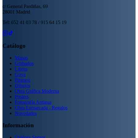
c/ General Pardiñas, 69
28001 Madrid
Tel: 652 41 03 78 / 915 64 15 19
Catálogo
Mapas
Grabados
Libros
Goya
Piranesi
Dibujos
Obra Gráfica Moderna
Posters
Fotografía Antigua
Obra Enmarcada - Regalos
Novedades
Información
Quiénes Somos