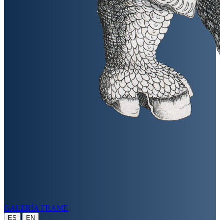
GALERÍA FRAME
|
ES
EN