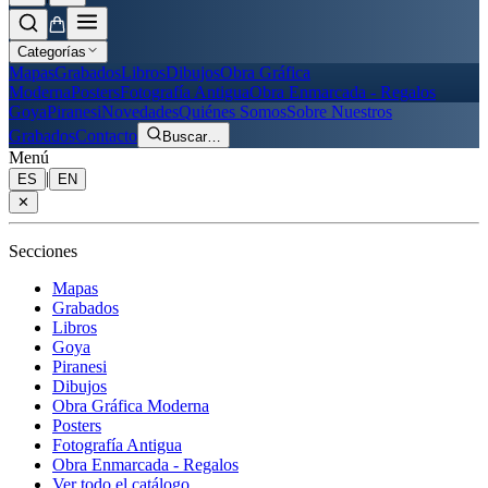
Categorías
Mapas
Grabados
Libros
Dibujos
Obra Gráfica
Moderna
Posters
Fotografía Antigua
Obra Enmarcada - Regalos
Goya
Piranesi
Novedades
Quiénes Somos
Sobre Nuestros
Grabados
Contacto
Buscar
…
Menú
|
ES
EN
✕
Secciones
Mapas
Grabados
Libros
Goya
Piranesi
Dibujos
Obra Gráfica Moderna
Posters
Fotografía Antigua
Obra Enmarcada - Regalos
Ver todo el catálogo