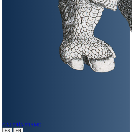
GALERÍA FRAME
|
ES
EN