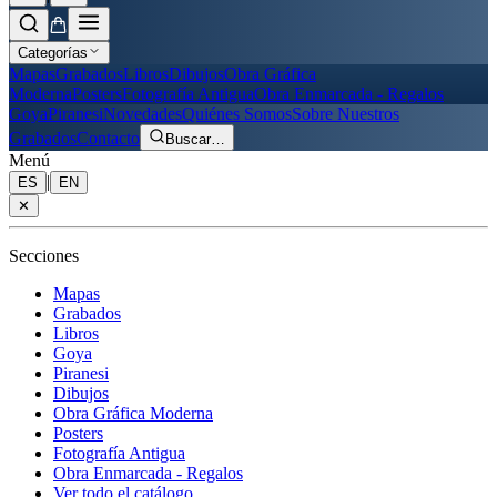
Categorías
Mapas
Grabados
Libros
Dibujos
Obra Gráfica
Moderna
Posters
Fotografía Antigua
Obra Enmarcada - Regalos
Goya
Piranesi
Novedades
Quiénes Somos
Sobre Nuestros
Grabados
Contacto
Buscar
…
Menú
|
ES
EN
✕
Secciones
Mapas
Grabados
Libros
Goya
Piranesi
Dibujos
Obra Gráfica Moderna
Posters
Fotografía Antigua
Obra Enmarcada - Regalos
Ver todo el catálogo