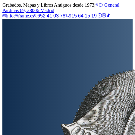
Grabados, Mapas y Libros Antiguos desde 1973
|
C/ General
Pardiñas 69, 28006 Madrid
info@frame.es
652 41 03 78
915 64 15 19
|