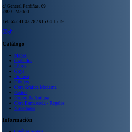
c/ General Pardiñas, 69
28001 Madrid
Tel: 652 41 03 78 / 915 64 15 19
Catálogo
Mapas
Grabados
Libros
Goya
Piranesi
Dibujos
Obra Gráfica Moderna
Posters
Fotografía Antigua
Obra Enmarcada - Regalos
Novedades
Información
Quiénes Somos