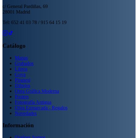
c/ General Pardiñas, 69
28001 Madrid
Tel: 652 41 03 78 / 915 64 15 19
Catálogo
Mapas
Grabados
Libros
Goya
Piranesi
Dibujos
Obra Gráfica Moderna
Posters
Fotografía Antigua
Obra Enmarcada - Regalos
Novedades
Información
Quiénes Somos