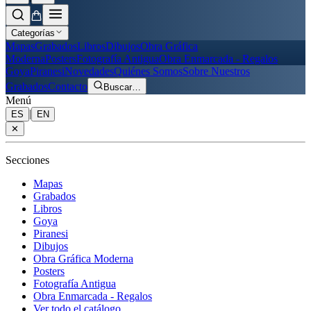
Categorías
Mapas
Grabados
Libros
Dibujos
Obra Gráfica
Moderna
Posters
Fotografía Antigua
Obra Enmarcada - Regalos
Goya
Piranesi
Novedades
Quiénes Somos
Sobre Nuestros
Grabados
Contacto
Buscar
…
Menú
|
ES
EN
✕
Secciones
Mapas
Grabados
Libros
Goya
Piranesi
Dibujos
Obra Gráfica Moderna
Posters
Fotografía Antigua
Obra Enmarcada - Regalos
Ver todo el catálogo