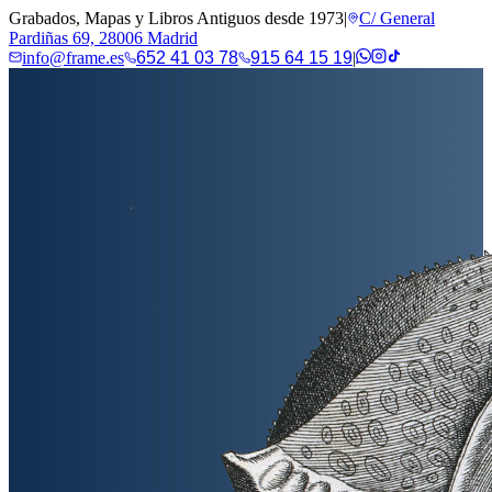
Grabados, Mapas y Libros Antiguos desde 1973
|
C/ General
Pardiñas 69, 28006 Madrid
info@frame.es
652 41 03 78
915 64 15 19
|