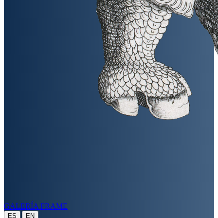
GALERÍA FRAME
|
ES
EN