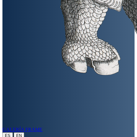
GALERÍA FRAME
|
ES
EN