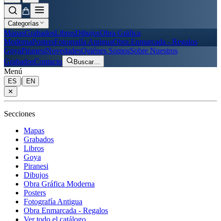
Categorías
Mapas
Grabados
Libros
Dibujos
Obra Gráfica
Moderna
Posters
Fotografía Antigua
Obra Enmarcada - Regalos
Goya
Piranesi
Novedades
Quiénes Somos
Sobre Nuestros
Grabados
Contacto
Buscar
…
Menú
|
ES
EN
✕
Secciones
Mapas
Grabados
Libros
Goya
Piranesi
Dibujos
Obra Gráfica Moderna
Posters
Fotografía Antigua
Obra Enmarcada - Regalos
Ver todo el catálogo