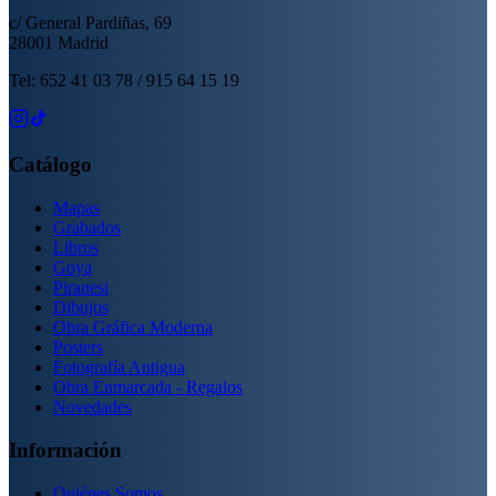
c/ General Pardiñas, 69
28001 Madrid
Tel: 652 41 03 78 / 915 64 15 19
Catálogo
Mapas
Grabados
Libros
Goya
Piranesi
Dibujos
Obra Gráfica Moderna
Posters
Fotografía Antigua
Obra Enmarcada - Regalos
Novedades
Información
Quiénes Somos