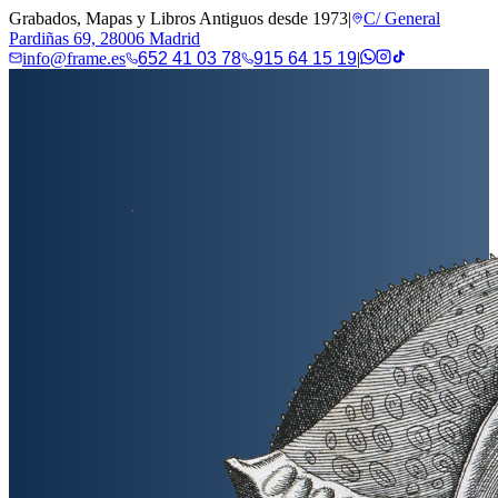
Grabados, Mapas y Libros Antiguos desde 1973
|
C/ General
Pardiñas 69, 28006 Madrid
info@frame.es
652 41 03 78
915 64 15 19
|