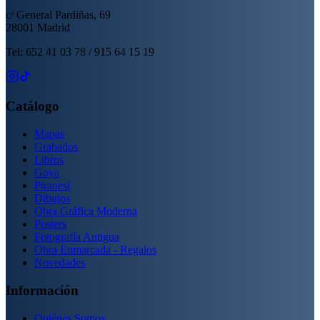
c/ General Pardiñas, 69
28001 Madrid
Tel: 652 41 03 78 / 915 64 15 19
Catálogo
Mapas
Grabados
Libros
Goya
Piranesi
Dibujos
Obra Gráfica Moderna
Posters
Fotografía Antigua
Obra Enmarcada - Regalos
Novedades
Información
Quiénes Somos