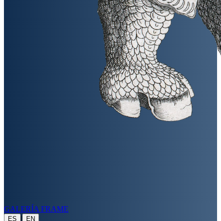
GALERÍA FRAME
|
ES
EN