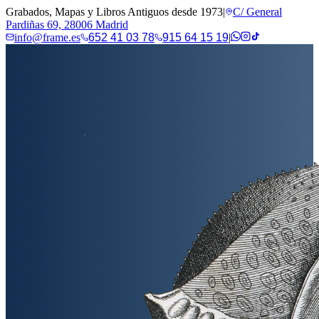
Grabados, Mapas y Libros Antiguos desde 1973
|
C/ General
Pardiñas 69, 28006 Madrid
info@frame.es
652 41 03 78
915 64 15 19
|