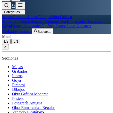
Categorías
Mapas
Grabados
Libros
Dibujos
Obra Gráfica
Moderna
Posters
Fotografía Antigua
Obra Enmarcada - Regalos
Goya
Piranesi
Novedades
Quiénes Somos
Sobre Nuestros
Grabados
Contacto
Buscar
…
Menú
|
ES
EN
✕
Secciones
Mapas
Grabados
Libros
Goya
Piranesi
Dibujos
Obra Gráfica Moderna
Posters
Fotografía Antigua
Obra Enmarcada - Regalos
Ver todo el catálogo