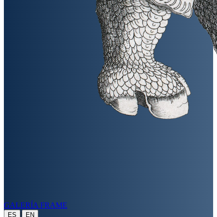
GALERÍA FRAME
|
ES
EN