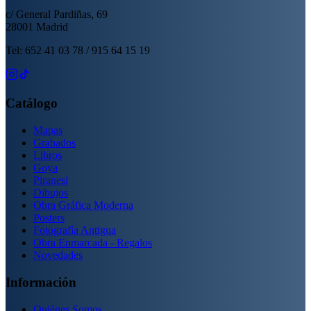
c/ General Pardiñas, 69
28001 Madrid
Tel: 652 41 03 78 / 915 64 15 19
Catálogo
Mapas
Grabados
Libros
Goya
Piranesi
Dibujos
Obra Gráfica Moderna
Posters
Fotografía Antigua
Obra Enmarcada - Regalos
Novedades
Información
Quiénes Somos