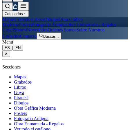
Categorías
Mapas
Grabados
Libros
Dibujos
Obra Gráfica
Moderna
Posters
Fotografía Antigua
Obra Enmarcada - Regalos
Goya
Piranesi
Novedades
Quiénes Somos
Sobre Nuestros
Grabados
Contacto
Buscar
…
Menú
|
ES
EN
✕
Secciones
Mapas
Grabados
Libros
Goya
Piranesi
Dibujos
Obra Gráfica Moderna
Posters
Fotografía Antigua
Obra Enmarcada - Regalos
Ver todo el catálogo