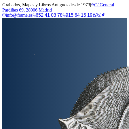
Grabados, Mapas y Libros Antiguos desde 1973
|
C/ General
Pardiñas 69, 28006 Madrid
info@frame.es
652 41 03 78
915 64 15 19
|