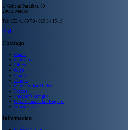
c/ General Pardiñas, 69
28001 Madrid
Tel: 652 41 03 78 / 915 64 15 19
Catálogo
Mapas
Grabados
Libros
Goya
Piranesi
Dibujos
Obra Gráfica Moderna
Posters
Fotografía Antigua
Obra Enmarcada - Regalos
Novedades
Información
Quiénes Somos