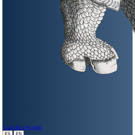
GALERÍA FRAME
|
ES
EN