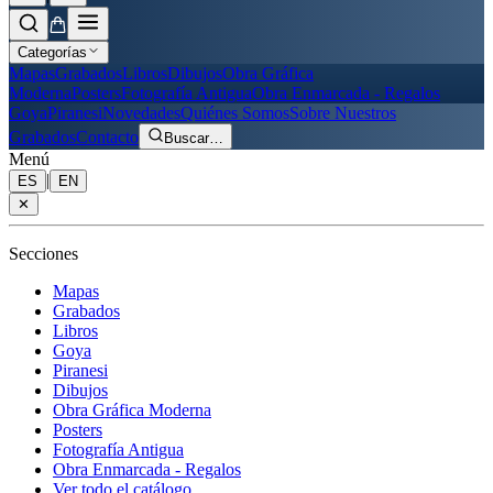
Categorías
Mapas
Grabados
Libros
Dibujos
Obra Gráfica
Moderna
Posters
Fotografía Antigua
Obra Enmarcada - Regalos
Goya
Piranesi
Novedades
Quiénes Somos
Sobre Nuestros
Grabados
Contacto
Buscar
…
Menú
|
ES
EN
✕
Secciones
Mapas
Grabados
Libros
Goya
Piranesi
Dibujos
Obra Gráfica Moderna
Posters
Fotografía Antigua
Obra Enmarcada - Regalos
Ver todo el catálogo