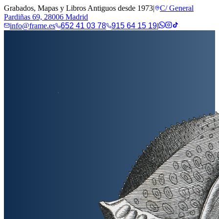
Grabados, Mapas y Libros Antiguos desde 1973
|
C/ General
Pardiñas 69, 28006 Madrid
info@frame.es
652 41 03 78
915 64 15 19
|