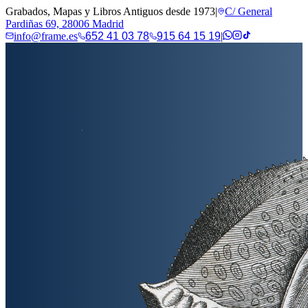
Grabados, Mapas y Libros Antiguos desde 1973
|
C/ General
Pardiñas 69, 28006 Madrid
info@frame.es
652 41 03 78
915 64 15 19
|