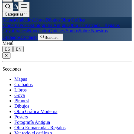
Categorías
Mapas
Grabados
Libros
Dibujos
Obra Gráfica
Moderna
Posters
Fotografía Antigua
Obra Enmarcada - Regalos
Goya
Piranesi
Novedades
Quiénes Somos
Sobre Nuestros
Grabados
Contacto
Buscar
…
Menú
|
ES
EN
✕
Secciones
Mapas
Grabados
Libros
Goya
Piranesi
Dibujos
Obra Gráfica Moderna
Posters
Fotografía Antigua
Obra Enmarcada - Regalos
Ver todo el catálogo