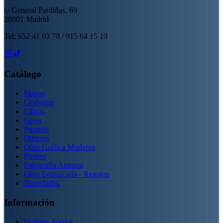
c/ General Pardiñas, 69
28001 Madrid
Tel: 652 41 03 78 / 915 64 15 19
Catálogo
Mapas
Grabados
Libros
Goya
Piranesi
Dibujos
Obra Gráfica Moderna
Posters
Fotografía Antigua
Obra Enmarcada - Regalos
Novedades
Información
Quiénes Somos