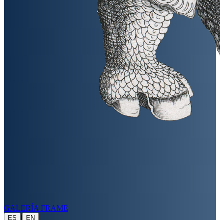
GALERÍA FRAME
|
ES
EN