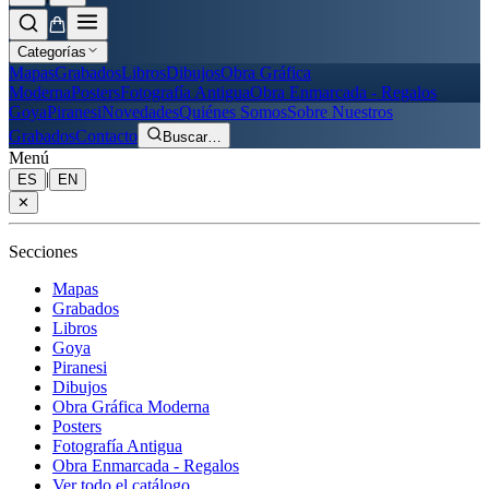
Categorías
Mapas
Grabados
Libros
Dibujos
Obra Gráfica
Moderna
Posters
Fotografía Antigua
Obra Enmarcada - Regalos
Goya
Piranesi
Novedades
Quiénes Somos
Sobre Nuestros
Grabados
Contacto
Buscar
…
Menú
|
ES
EN
✕
Secciones
Mapas
Grabados
Libros
Goya
Piranesi
Dibujos
Obra Gráfica Moderna
Posters
Fotografía Antigua
Obra Enmarcada - Regalos
Ver todo el catálogo