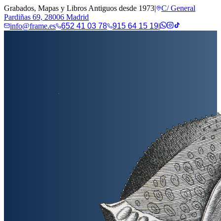
Grabados, Mapas y Libros Antiguos desde 1973
|
C/ General
Pardiñas 69, 28006 Madrid
info@frame.es
652 41 03 78
915 64 15 19
|