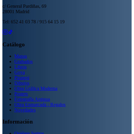
c/ General Pardiñas, 69
28001 Madrid
Tel: 652 41 03 78 / 915 64 15 19
Catálogo
Mapas
Grabados
Libros
Goya
Piranesi
Dibujos
Obra Gráfica Moderna
Posters
Fotografía Antigua
Obra Enmarcada - Regalos
Novedades
Información
Quiénes Somos