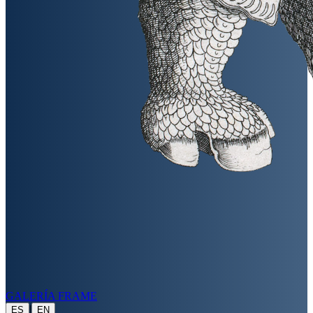
GALERÍA FRAME
|
ES
EN