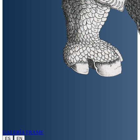
GALERÍA FRAME
|
ES
EN