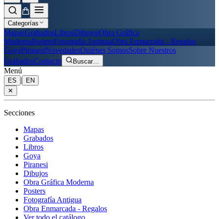
Categorías
Mapas
Grabados
Libros
Dibujos
Obra Gráfica
Moderna
Posters
Fotografía Antigua
Obra Enmarcada - Regalos
Goya
Piranesi
Novedades
Quiénes Somos
Sobre Nuestros
Grabados
Contacto
Buscar
…
Menú
|
ES
EN
✕
Secciones
Mapas
Grabados
Libros
Goya
Piranesi
Dibujos
Obra Gráfica Moderna
Posters
Fotografía Antigua
Obra Enmarcada - Regalos
Ver todo el catálogo