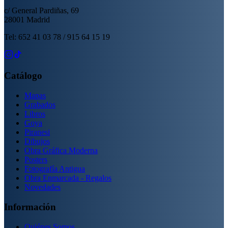
c/ General Pardiñas, 69
28001 Madrid
Tel: 652 41 03 78 / 915 64 15 19
Catálogo
Mapas
Grabados
Libros
Goya
Piranesi
Dibujos
Obra Gráfica Moderna
Posters
Fotografía Antigua
Obra Enmarcada - Regalos
Novedades
Información
Quiénes Somos