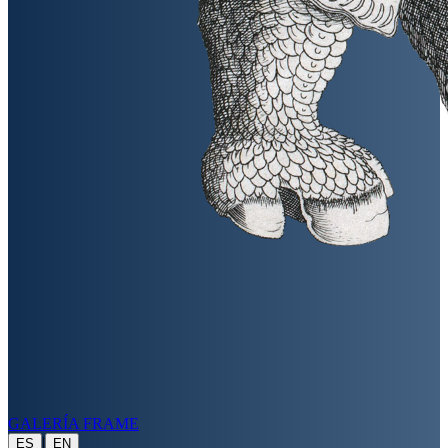
GALERÍA FRAME
|
ES
EN