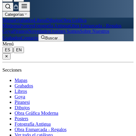
Categorías
Mapas
Grabados
Libros
Dibujos
Obra Gráfica
Moderna
Posters
Fotografía Antigua
Obra Enmarcada - Regalos
Goya
Piranesi
Novedades
Quiénes Somos
Sobre Nuestros
Grabados
Contacto
Buscar
…
Menú
|
ES
EN
✕
Secciones
Mapas
Grabados
Libros
Goya
Piranesi
Dibujos
Obra Gráfica Moderna
Posters
Fotografía Antigua
Obra Enmarcada - Regalos
Ver todo el catálogo