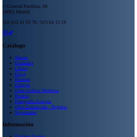
c/ General Pardiñas, 69
28001 Madrid
Tel: 652 41 03 78 / 915 64 15 19
Catálogo
Mapas
Grabados
Libros
Goya
Piranesi
Dibujos
Obra Gráfica Moderna
Posters
Fotografía Antigua
Obra Enmarcada - Regalos
Novedades
Información
Quiénes Somos