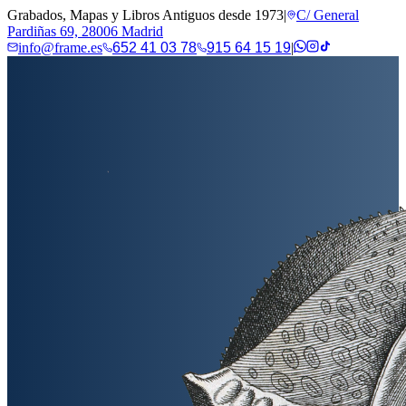
Grabados, Mapas y Libros Antiguos desde 1973
|
C/ General
Pardiñas 69, 28006 Madrid
info@frame.es
652 41 03 78
915 64 15 19
|