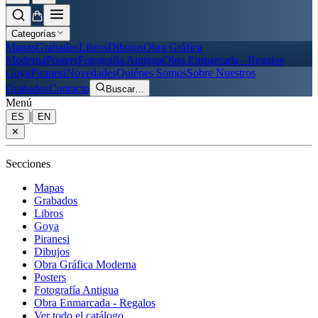
Categorías
Mapas
Grabados
Libros
Dibujos
Obra Gráfica
Moderna
Posters
Fotografía Antigua
Obra Enmarcada - Regalos
Goya
Piranesi
Novedades
Quiénes Somos
Sobre Nuestros
Grabados
Contacto
Buscar
…
Menú
|
ES
EN
✕
Secciones
Mapas
Grabados
Libros
Goya
Piranesi
Dibujos
Obra Gráfica Moderna
Posters
Fotografía Antigua
Obra Enmarcada - Regalos
Ver todo el catálogo