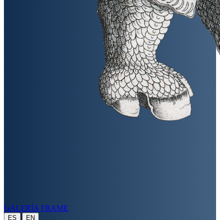
GALERÍA FRAME
|
ES
EN