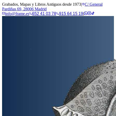
Grabados, Mapas y Libros Antiguos desde 1973
|
C/ General
Pardiñas 69, 28006 Madrid
info@frame.es
652 41 03 78
915 64 15 19
|