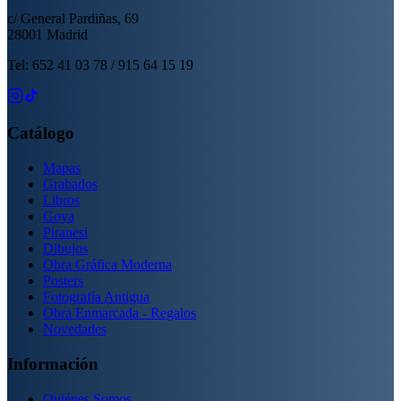
c/ General Pardiñas, 69
28001 Madrid
Tel: 652 41 03 78 / 915 64 15 19
Catálogo
Mapas
Grabados
Libros
Goya
Piranesi
Dibujos
Obra Gráfica Moderna
Posters
Fotografía Antigua
Obra Enmarcada - Regalos
Novedades
Información
Quiénes Somos